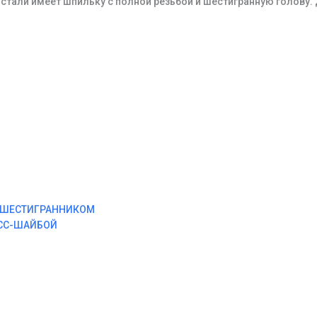
тали имеет шпильку с полной резьбой и шестигранную голову.
М ШЕСТИГРАННИКОМ
ЕСС-ШАЙБОЙ