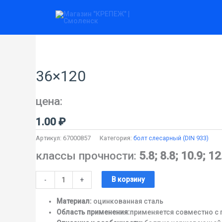
Перейти
к
содержимому
Количество
товара
36x120
36×120
цена:
1.00
₽
Артикул:
67000857
Категория:
болт слесарный (DIN 933)
классы прочности:
5.8; 8.8; 10.9; 12
В корзину
-
+
Материал:
оцинкованная сталь
Область применения:
применяется совместно с 