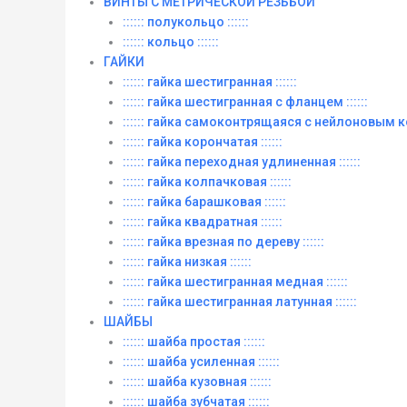
ВИНТЫ C МЕТРИЧЕСКОЙ РЕЗЬБОЙ
:::::: полукольцо ::::::
:::::: кольцо ::::::
ГАЙКИ
:::::: гайка шестигранная ::::::
:::::: гайка шестигранная с фланцем ::::::
:::::: гайка самоконтрящаяся с нейлоновым ко
:::::: гайка корончатая ::::::
:::::: гайка переходная удлиненная ::::::
:::::: гайка колпачковая ::::::
:::::: гайка барашковая ::::::
:::::: гайка квадратная ::::::
:::::: гайка врезная по дереву ::::::
:::::: гайка низкая ::::::
:::::: гайка шестигранная медная ::::::
:::::: гайка шестигранная латунная ::::::
ШАЙБЫ
:::::: шайба простая ::::::
:::::: шайба усиленная ::::::
:::::: шайба кузовная ::::::
:::::: шайба зубчатая ::::::