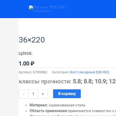
Перейти
к
содержимому
Количество
товара
36x220
36×220
цена:
1.00
₽
Артикул:
67000862
Категория:
болт слесарный (DIN 933)
классы прочности:
5.8; 8.8; 10.9; 12
В корзину
-
+
Материал:
оцинкованная сталь
Область применения:
применяется совместно с 