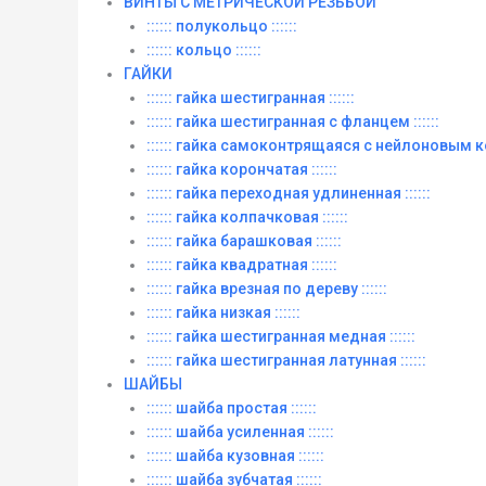
ВИНТЫ C МЕТРИЧЕСКОЙ РЕЗЬБОЙ
:::::: полукольцо ::::::
:::::: кольцо ::::::
ГАЙКИ
:::::: гайка шестигранная ::::::
:::::: гайка шестигранная с фланцем ::::::
:::::: гайка самоконтрящаяся с нейлоновым ко
:::::: гайка корончатая ::::::
:::::: гайка переходная удлиненная ::::::
:::::: гайка колпачковая ::::::
:::::: гайка барашковая ::::::
:::::: гайка квадратная ::::::
:::::: гайка врезная по дереву ::::::
:::::: гайка низкая ::::::
:::::: гайка шестигранная медная ::::::
:::::: гайка шестигранная латунная ::::::
ШАЙБЫ
:::::: шайба простая ::::::
:::::: шайба усиленная ::::::
:::::: шайба кузовная ::::::
:::::: шайба зубчатая ::::::