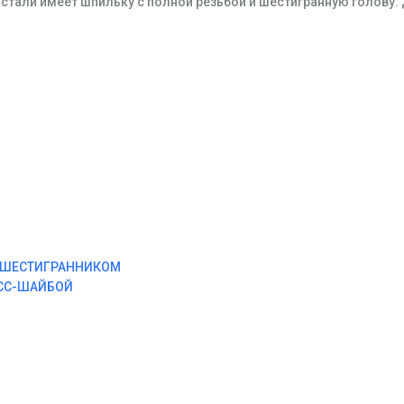
тали имеет шпильку с полной резьбой и шестигранную голову.
М ШЕСТИГРАННИКОМ
ЕСС-ШАЙБОЙ