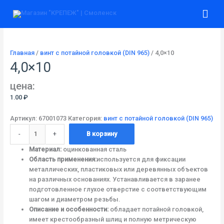
Перейти
Количество
Гла
к
товара
содержимому
4,0x10
ме
Главная
/
винт с потайной головкой (DIN 965)
/ 4,0×10
4,0×10
цена:
1.00
₽
Артикул:
67001073
Категория:
винт с потайной головкой (DIN 965)
-
+
В корзину
Материал:
оцинкованная сталь
Область применения:
используется для фиксации
металлических, пластиковых или деревянных объектов
на различных основаниях. Устанавливается в заранее
подготовленное глухое отверстие с соответствующим
шагом и диаметром резьбы.
Описание и особенности:
обладает потайной головкой,
имеет крестообразный шлиц и полную метрическую