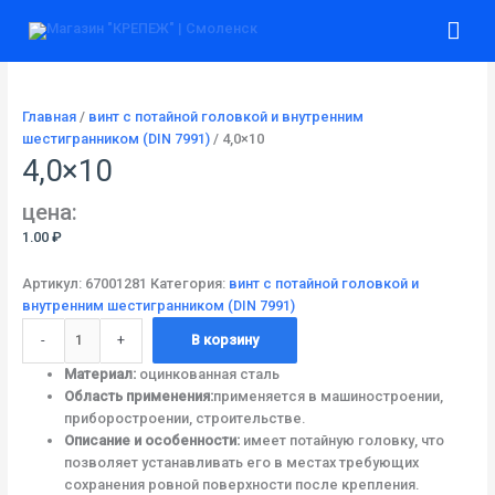
Перейти
Количество
Гла
к
товара
содержимому
4,0x10
ме
Главная
/
винт с потайной головкой и внутренним
шестигранником (DIN 7991)
/ 4,0×10
4,0×10
цена:
1.00
₽
Артикул:
67001281
Категория:
винт с потайной головкой и
внутренним шестигранником (DIN 7991)
-
+
В корзину
Материал:
оцинкованная сталь
Область применения:
применяется в машиностроении,
приборостроении, строительстве.
Описание и особенности:
имеет потайную головку, что
позволяет устанавливать его в местах требующих
сохранения ровной поверхности после крепления.