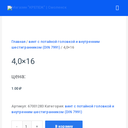
Перейти
Гла
к
содержимому
ме
Главная
/
винт с потайной головкой и внутренним
шестигранником (DIN 7991)
/ 4,0×16
4,0×16
цена:
1.00
₽
Артикул:
67001283
Категория:
винт с потайной головкой и
внутренним шестигранником (DIN 7991)
Количество
-
+
В корзину