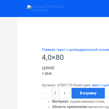
Перейти
Количество
к
товара
содержимому
4,0x80
Главная
/
винт с цилиндрической головк
4,0×80
цена:
1.00
₽
Артикул:
67001173
Категория:
винт с ци
-
+
В корзину
Материал:
оцинкованная сталь
Область применения:
является од