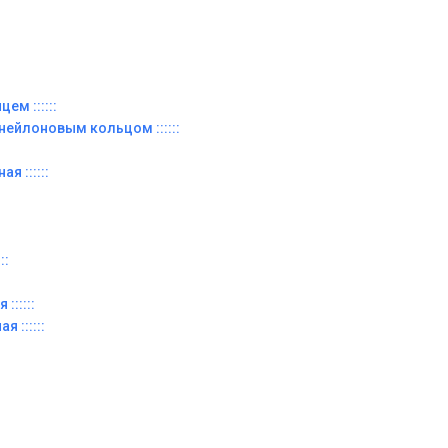
ем ::::::
 нейлоновым кольцом ::::::
я ::::::
::
::::::
я ::::::