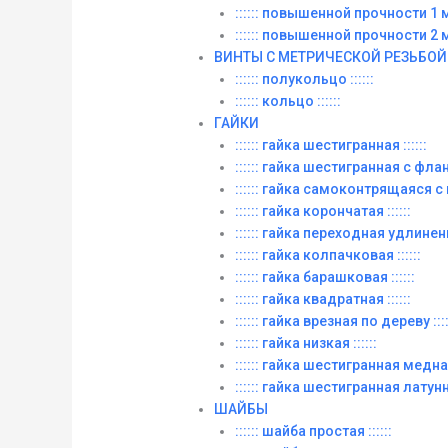
:::::: повышенной прочности 1 м. 
:::::: повышенной прочности 2 м. 
ВИНТЫ C МЕТРИЧЕСКОЙ РЕЗЬБОЙ
:::::: полукольцо ::::::
:::::: кольцо ::::::
ГАЙКИ
:::::: гайка шестигранная ::::::
:::::: гайка шестигранная с фланц
:::::: гайка самоконтрящаяся с
:::::: гайка корончатая ::::::
:::::: гайка переходная удлиненна
:::::: гайка колпачковая ::::::
:::::: гайка барашковая ::::::
:::::: гайка квадратная ::::::
:::::: гайка врезная по дереву ::::
:::::: гайка низкая ::::::
:::::: гайка шестигранная медная 
:::::: гайка шестигранная латунна
ШАЙБЫ
:::::: шайба простая ::::::