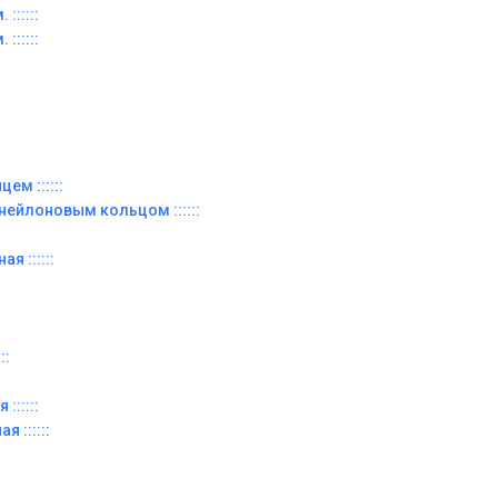
::::::
::::::
ем ::::::
 нейлоновым кольцом ::::::
я ::::::
::
::::::
я ::::::