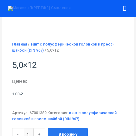
Перейти
Гла
к
содержимому
ме
Главная
/
винт с полусферической головкой и пресс-
шайбой (DIN 967)
/ 5,0×12
5,0×12
цена:
1.00
₽
Артикул:
67001389
Категория:
винт с полусферической
головкой и пресс-шайбой (DIN 967)
Количество
-
+
В корзину