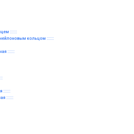
ем ::::::
 нейлоновым кольцом ::::::
я ::::::
::
::::::
я ::::::