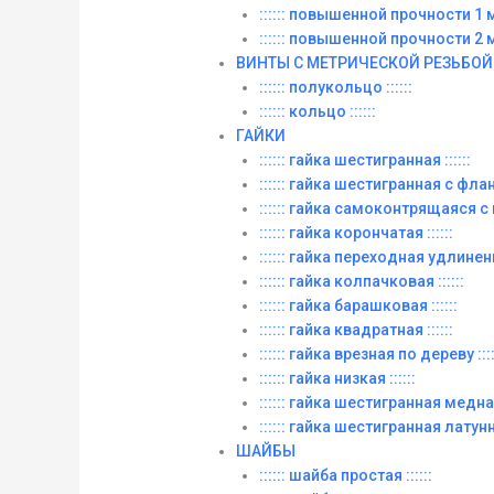
:::::: повышенной прочности 1 м. 
:::::: повышенной прочности 2 м. 
ВИНТЫ C МЕТРИЧЕСКОЙ РЕЗЬБОЙ
:::::: полукольцо ::::::
:::::: кольцо ::::::
ГАЙКИ
:::::: гайка шестигранная ::::::
:::::: гайка шестигранная с фланц
:::::: гайка самоконтрящаяся с
:::::: гайка корончатая ::::::
:::::: гайка переходная удлиненна
:::::: гайка колпачковая ::::::
:::::: гайка барашковая ::::::
:::::: гайка квадратная ::::::
:::::: гайка врезная по дереву ::::
:::::: гайка низкая ::::::
:::::: гайка шестигранная медная 
:::::: гайка шестигранная латунна
ШАЙБЫ
:::::: шайба простая ::::::