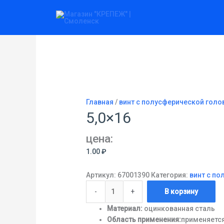
Перейти
Количество
к
товара
содержимому
5,0x16
Главная
/
винт с полусферической голов
5,0×16
цена:
1.00
₽
Артикул:
67001390
Категория:
винт с по
-
+
В корзину
Материал:
оцинкованная сталь
Область применения:
применяется