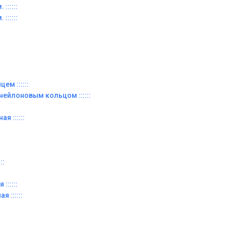
::::::
::::::
ем ::::::
 нейлоновым кольцом ::::::
я ::::::
::
::::::
я ::::::