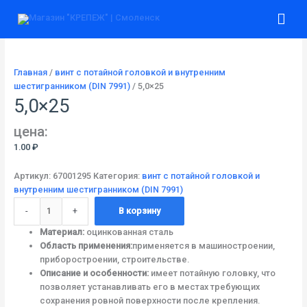
Перейти
Количество
Гла
к
товара
содержимому
5,0x25
ме
Главная
/
винт с потайной головкой и внутренним
шестигранником (DIN 7991)
/ 5,0×25
5,0×25
цена:
1.00
₽
Артикул:
67001295
Категория:
винт с потайной головкой и
внутренним шестигранником (DIN 7991)
-
+
В корзину
Материал:
оцинкованная сталь
Область применения:
применяется в машиностроении,
приборостроении, строительстве.
Описание и особенности:
имеет потайную головку, что
позволяет устанавливать его в местах требующих
сохранения ровной поверхности после крепления.