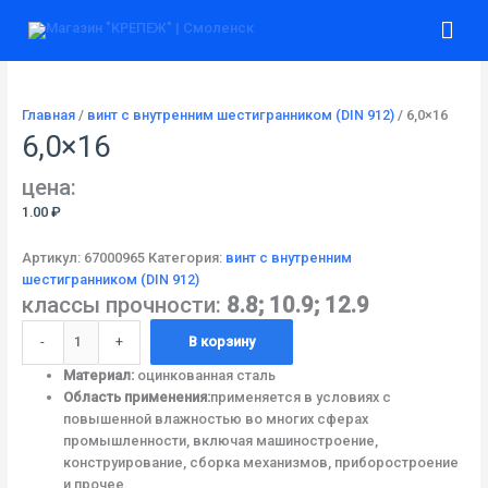
Перейти
Количество
Гла
к
товара
содержимому
6,0x16
ме
Главная
/
винт с внутренним шестигранником (DIN 912)
/ 6,0×16
6,0×16
цена:
1.00
₽
Артикул:
67000965
Категория:
винт с внутренним
шестигранником (DIN 912)
классы прочности:
8.8; 10.9; 12.9
-
+
В корзину
Материал:
оцинкованная сталь
Область применения:
применяется в условиях с
повышенной влажностью во многих сферах
промышленности, включая машиностроение,
конструирование, сборка механизмов, приборостроение
и прочее.