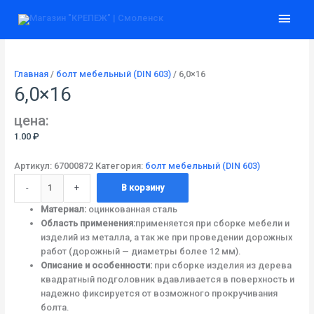
Перейти
Количество
Глав
к
товара
содержимому
6,0x16
мен
Главная
/
болт мебельный (DIN 603)
/ 6,0×16
6,0×16
цена:
1.00
₽
Артикул:
67000872
Категория:
болт мебельный (DIN 603)
-
+
В корзину
Материал:
оцинкованная сталь
Область применения:
применяется при сборке мебели и
изделий из металла, а так же при проведении дорожных
работ (дорожный — диаметры более 12 мм).
Описание и особенности:
при сборке изделия из дерева
квадратный подголовник вдавливается в поверхность и
надежно фиксируется от возможного прокручивания
болта.