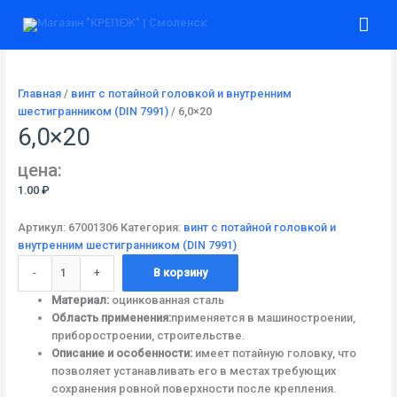
Перейти
Количество
Гла
к
товара
содержимому
6,0x20
ме
Главная
/
винт с потайной головкой и внутренним
шестигранником (DIN 7991)
/ 6,0×20
6,0×20
цена:
1.00
₽
Артикул:
67001306
Категория:
винт с потайной головкой и
внутренним шестигранником (DIN 7991)
-
+
В корзину
Материал:
оцинкованная сталь
Область применения:
применяется в машиностроении,
приборостроении, строительстве.
Описание и особенности:
имеет потайную головку, что
позволяет устанавливать его в местах требующих
сохранения ровной поверхности после крепления.