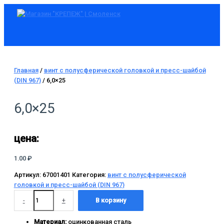
Главное
Перейти
Количество
меню
к
товара
содержимому
6,0x25
Главная
/
винт с полусферической головкой и пресс-шайбой
(DIN 967)
/ 6,0×25
6,0×25
цена:
1.00
₽
Артикул:
67001401
Категория:
винт с полусферической
головкой и пресс-шайбой (DIN 967)
-
+
В корзину
Материал:
оцинкованная сталь