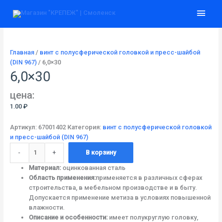
Перейти
Количество
Глав
к
товара
содержимому
6,0x30
мен
Главная
/
винт с полусферической головкой и пресс-шайбой
(DIN 967)
/ 6,0×30
6,0×30
цена:
1.00
₽
Артикул:
67001402
Категория:
винт с полусферической головкой
и пресс-шайбой (DIN 967)
-
+
В корзину
Материал:
оцинкованная сталь
Область применения:
применяется в различных сферах
строительства, в мебельном производстве и в быту.
Допускается применение метиза в условиях повышенной
влажности.
Описание и особенности:
имеет полукруглую головку,