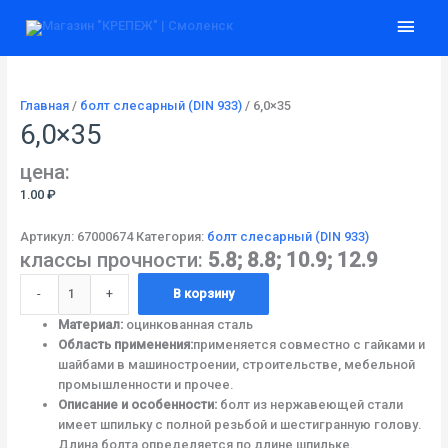
Перейти
Количество
Глав
к
товара
содержимому
6,0x35
мен
Главная
/
болт слесарный (DIN 933)
/ 6,0×35
6,0×35
цена:
1.00
₽
Артикул:
67000674
Категория:
болт слесарный (DIN 933)
классы прочности:
5.8; 8.8; 10.9; 12.9
-
+
В корзину
Материал:
оцинкованная сталь
Область применения:
применяется совместно с гайками и
шайбами в машиностроении, строительстве, мебельной
промышленности и прочее.
Описание и особенности:
болт из нержавеющей стали
имеет шпильку с полной резьбой и шестигранную голову.
Длина болта определяется по длине шпильке.