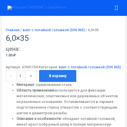
Перейти
Количество
Гла
к
товара
содержимому
6,0x35
ме
Главная
/
винт с потайной головкой (DIN 965)
/ 6,0×35
6,0×35
цена:
1.00
₽
Артикул:
67001104
Категория:
винт с потайной головкой (DIN 965)
-
+
В корзину
Материал:
оцинкованная сталь
Область применения:
используется для фиксации
металлических, пластиковых или деревянных объектов
на различных основаниях. Устанавливается в заранее
подготовленное глухое отверстие с соответствующим
шагом и диаметром резьбы.
Описание и особенности:
обладает потайной головкой,
имеет крестообразный шлиц и полную метрическую