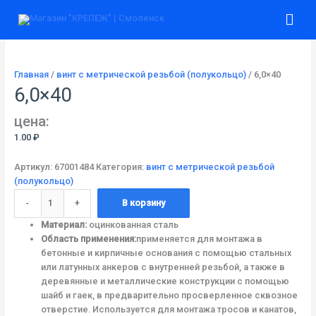
Перейти
Количество
Гла
к
товара
содержимому
6,0x40
ме
Главная
/
винт c метрической резьбой (полукольцо)
/ 6,0×40
6,0×40
цена:
1.00
₽
Артикул:
67001484
Категория:
винт c метрической резьбой
(полукольцо)
-
+
В корзину
Материал:
оцинкованная сталь
Область применения:
применяется для монтажа в
бетонные и кирпичные основания с помощью стальных
или латунных анкеров с внутренней резьбой, а также в
деревянные и металлические конструкции с помощью
шайб и гаек, в предварительно просверленное сквозное
отверстие. Используется для монтажа тросов и канатов,