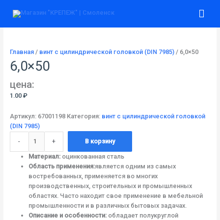
Перейти
Количество
Гла
к
товара
содержимому
6,0x50
ме
Главная
/
винт с цилиндрической головкой (DIN 7985)
/ 6,0×50
6,0×50
цена:
1.00
₽
Артикул:
67001198
Категория:
винт с цилиндрической головкой
(DIN 7985)
-
+
В корзину
Материал:
оцинкованная сталь
Область применения:
является одним из самых
востребованных, применяется во многих
производственных, строительных и промышленных
областях. Часто находит свое применение в мебельной
промышленности и в различных бытовых задачах.
Описание и особенности:
обладает полукруглой