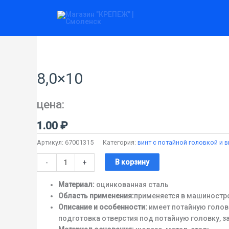
Перейти
к
содержимому
Количество
товара
8,0x10
8,0×10
цена:
1.00
₽
Артикул:
67001315
Категория:
винт с потайной головкой и 
В корзину
-
+
Материал:
оцинкованная сталь
Область применения:
применяется в машиностро
Описание и особенности:
имеет потайную головк
подготовка отверстия под потайную головку, 