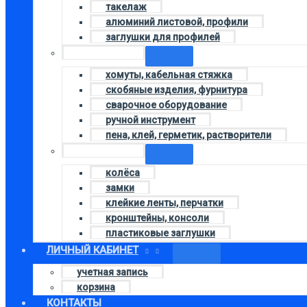
такелаж
алюминий листовой, профили
заглушки для профилей
Колонка 4
хомуты, кабельная стяжка
скобяные изделия, фурнитура
сварочное оборудование
ручной инструмент
пена, клей, герметик, растворители
Колонка 2
колёса
замки
клейкие ленты, перчатки
кронштейны, консоли
пластиковые заглушки
ЛИЧНЫЙ КАБИНЕТ
учетная запись
корзина
КОНТАКТЫ