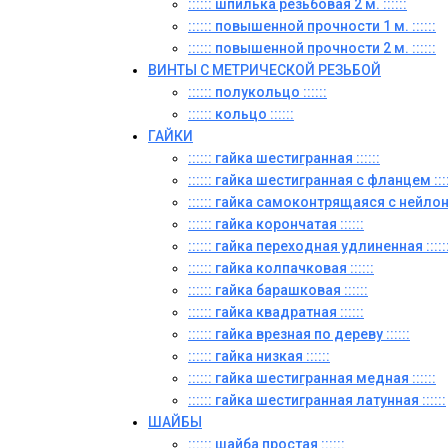
:::::: шпилька резьбовая 2 м. ::::::
:::::: повышенной прочности 1 м. ::::::
:::::: повышенной прочности 2 м. ::::::
ВИНТЫ C МЕТРИЧЕСКОЙ РЕЗЬБОЙ
:::::: полукольцо ::::::
:::::: кольцо ::::::
ГАЙКИ
:::::: гайка шестигранная ::::::
:::::: гайка шестигранная с фланцем ::::
:::::: гайка самоконтрящаяся с нейлон
:::::: гайка корончатая ::::::
:::::: гайка переходная удлиненная :::::
:::::: гайка колпачковая ::::::
:::::: гайка барашковая ::::::
:::::: гайка квадратная ::::::
:::::: гайка врезная по дереву ::::::
:::::: гайка низкая ::::::
:::::: гайка шестигранная медная ::::::
:::::: гайка шестигранная латунная ::::::
ШАЙБЫ
:::::: шайба простая ::::::