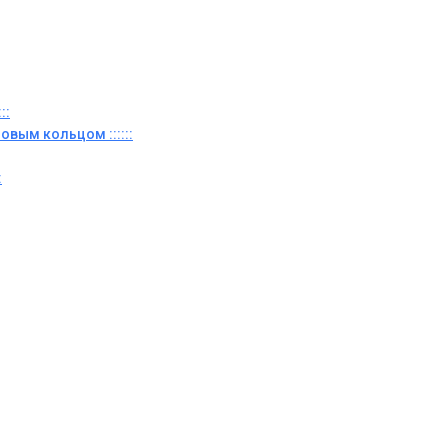
::
овым кольцом ::::::
: