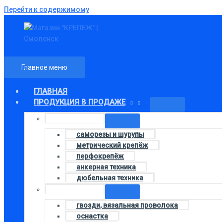
Перейти к содержимому
Главное меню
ГЛАВНАЯ
ПРОДУКЦИЯ В ПРОДАЖЕ
Колонка 1
саморезы и шурупы
метрический крепёж
перфокрепёж
анкерная техника
дюбельная техника
Колонка 3
гвозди, вязальная проволока
оснастка