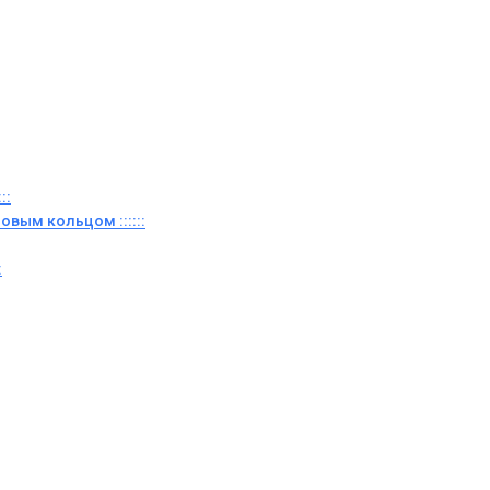
::
овым кольцом ::::::
: