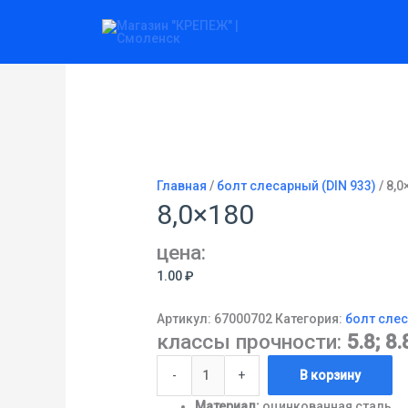
Перейти
Количество
к
товара
содержимому
8,0x180
Главная
/
болт слесарный (DIN 933)
/ 8,0
8,0×180
цена:
1.00
₽
Артикул:
67000702
Категория:
болт слес
классы прочности:
5.8; 8.
-
+
В корзину
Материал:
оцинкованная сталь