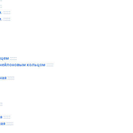
:
::::::
::::::
ем ::::::
 нейлоновым кольцом ::::::
я ::::::
::
::::::
я ::::::