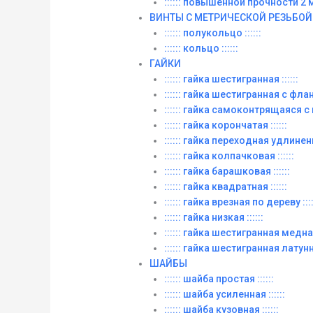
:::::: повышенной прочности 2 м. 
ВИНТЫ C МЕТРИЧЕСКОЙ РЕЗЬБОЙ
:::::: полукольцо ::::::
:::::: кольцо ::::::
ГАЙКИ
:::::: гайка шестигранная ::::::
:::::: гайка шестигранная с фланц
:::::: гайка самоконтрящаяся с
:::::: гайка корончатая ::::::
:::::: гайка переходная удлиненна
:::::: гайка колпачковая ::::::
:::::: гайка барашковая ::::::
:::::: гайка квадратная ::::::
:::::: гайка врезная по дереву ::::
:::::: гайка низкая ::::::
:::::: гайка шестигранная медная 
:::::: гайка шестигранная латунна
ШАЙБЫ
:::::: шайба простая ::::::
:::::: шайба усиленная ::::::
:::::: шайба кузовная ::::::