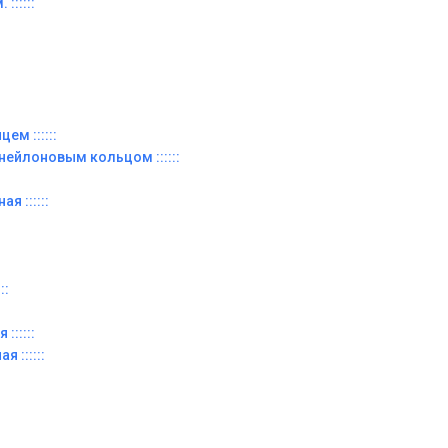
::::::
ем ::::::
 нейлоновым кольцом ::::::
я ::::::
::
::::::
я ::::::