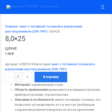
Перейти
Количество
Гла
к
товара
содержимому
8,0x25
ме
Главная
/
винт с потайной головкой и внутренним
шестигранником (DIN 7991)
/ 8,0×25
8,0×25
цена:
1.00
₽
Артикул:
67001319
Категория:
винт с потайной головкой и
внутренним шестигранником (DIN 7991)
-
+
В корзину
Материал:
оцинкованная сталь
Область применения:
применяется в машиностроении,
приборостроении, строительстве.
Описание и особенности:
имеет потайную головку, что
позволяет устанавливать его в местах требующих
сохранения ровной поверхности после крепления.