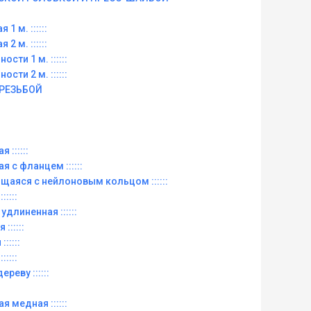
 1 м. ::::::
 2 м. ::::::
ости 1 м. ::::::
ости 2 м. ::::::
 РЕЗЬБОЙ
 ::::::
ая с фланцем ::::::
рящаяся с нейлоновым кольцом ::::::
:::::
 удлиненная ::::::
::::::
:::::
:::::
ереву ::::::
ая медная ::::::