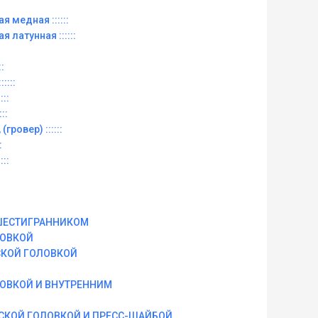
ая медная ::::::
ая латунная ::::::
::
::::
:::
::
(гровер) ::::::
:
:::
ШЕСТИГРАННИКОМ
ЛОВКОЙ
СКОЙ ГОЛОВКОЙ
ЛОВКОЙ И ВНУТРЕННИМ
СКОЙ ГОЛОВКОЙ И ПРЕСС-ШАЙБОЙ