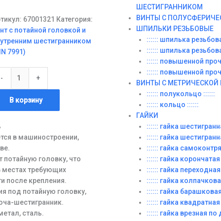
ШЕСТИГРАННИКОМ
ВИНТЫ С ПОЛУСФЕРИЧЕ
тикул:
67001321
Категория:
ШПИЛЬКИ РЕЗЬБОВЫЕ
нт с потайной головкой и
:::::: шпилька резьбовая
нутренним шестигранником
:::::: шпилька резьбовая
IN 7991)
:::::: повышенной прочн
личество
:::::: повышенной прочн
-
+
вара
ВИНТЫ C МЕТРИЧЕСКОЙ
0x35
:::::: полукольцо ::::::
В корзину
:::::: кольцо ::::::
ГАЙКИ
ь
:::::: гайка шестигранная
тся в машиностроении,
:::::: гайка шестигранн
ве.
:::::: гайка самоконт
 потайную головку, что
:::::: гайка корончатая :
в местах требующих
:::::: гайка переходная
и после крепления.
:::::: гайка колпачковая 
ия под потайную головку,
:::::: гайка барашковая :
юча-шестигранник.
:::::: гайка квадратная :
метал, сталь.
:::::: гайка врезная по д