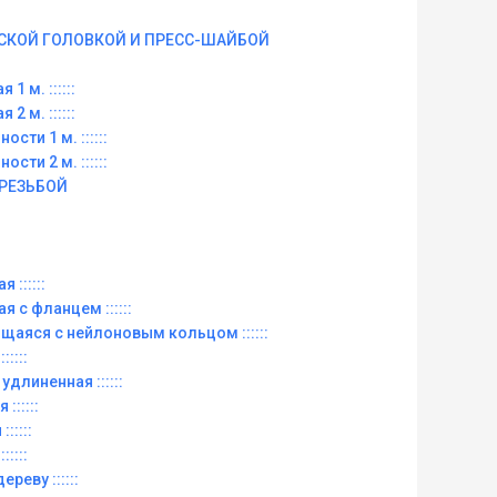
СКОЙ ГОЛОВКОЙ И ПРЕСС-ШАЙБОЙ
 1 м. ::::::
 2 м. ::::::
ости 1 м. ::::::
ости 2 м. ::::::
 РЕЗЬБОЙ
 ::::::
ая с фланцем ::::::
рящаяся с нейлоновым кольцом ::::::
:::::
 удлиненная ::::::
::::::
:::::
:::::
ереву ::::::