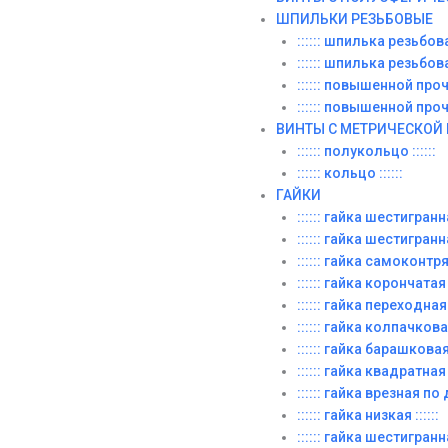
ШПИЛЬКИ РЕЗЬБОВЫЕ
:::::: шпилька резьбовая
:::::: шпилька резьбовая
:::::: повышенной прочн
:::::: повышенной прочн
ВИНТЫ C МЕТРИЧЕСКОЙ
:::::: полукольцо ::::::
:::::: кольцо ::::::
ГАЙКИ
:::::: гайка шестигранная
:::::: гайка шестигранн
:::::: гайка самоконт
:::::: гайка корончатая :
:::::: гайка переходная
:::::: гайка колпачковая 
:::::: гайка барашковая :
:::::: гайка квадратная :
:::::: гайка врезная по д
:::::: гайка низкая ::::::
:::::: гайка шестигранн