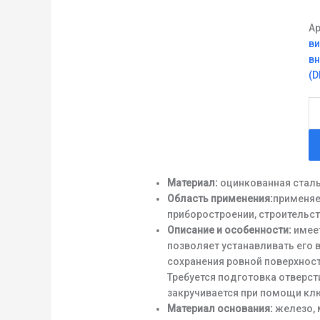
Ар
ви
в
(D
Ко
то
8,
Материал:
оцинкованная стал
Область применения:
применяе
приборостроении, строительст
Описание и особенности:
имеет
позволяет устанавливать его 
сохранения ровной поверхност
Требуется подготовка отверст
закручивается при помощи кл
Материал основания:
железо, 