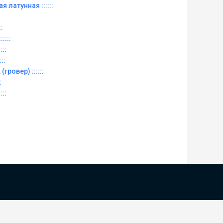
ая латунная ::::::
::
::::
:::
::
(гровер) ::::::
:
:::