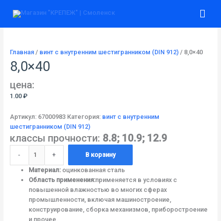
Перейти
Количество
Гла
к
товара
содержимому
8,0x40
ме
Главная
/
винт с внутренним шестигранником (DIN 912)
/ 8,0×40
8,0×40
цена:
1.00
₽
Артикул:
67000983
Категория:
винт с внутренним
шестигранником (DIN 912)
классы прочности:
8.8; 10.9; 12.9
-
+
В корзину
Материал:
оцинкованная сталь
Область применения:
применяется в условиях с
повышенной влажностью во многих сферах
промышленности, включая машиностроение,
конструирование, сборка механизмов, приборостроение
и прочее.