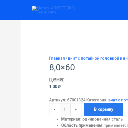
Перейти
Количество
к
товара
содержимому
8,0x60
Главная
/
винт с потайной головкой и в
8,0×60
цена:
1.00
₽
Артикул:
67001324
Категория:
винт с по
-
+
В корзину
Материал:
оцинкованная сталь
Область применения:
применяется