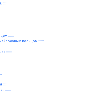
::::::
ем ::::::
 нейлоновым кольцом ::::::
я ::::::
::
::::::
я ::::::