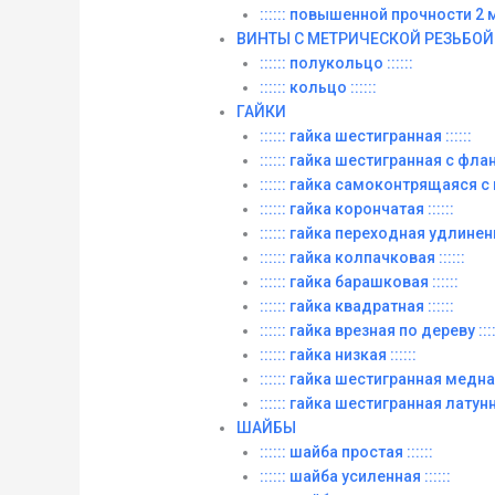
:::::: повышенной прочности 2 м. 
ВИНТЫ C МЕТРИЧЕСКОЙ РЕЗЬБОЙ
:::::: полукольцо ::::::
:::::: кольцо ::::::
ГАЙКИ
:::::: гайка шестигранная ::::::
:::::: гайка шестигранная с фланц
:::::: гайка самоконтрящаяся с
:::::: гайка корончатая ::::::
:::::: гайка переходная удлиненна
:::::: гайка колпачковая ::::::
:::::: гайка барашковая ::::::
:::::: гайка квадратная ::::::
:::::: гайка врезная по дереву ::::
:::::: гайка низкая ::::::
:::::: гайка шестигранная медная 
:::::: гайка шестигранная латунна
ШАЙБЫ
:::::: шайба простая ::::::
:::::: шайба усиленная ::::::