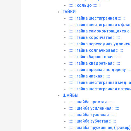
:::::: кольцо ::::::
ГАЙКИ
:::::: гайка шестигранная ::::::
:::::: гайка шестигранная с фланц
:::::: гайка самоконтрящаяся с
:::::: гайка корончатая ::::::
:::::: гайка переходная удлиненна
:::::: гайка колпачковая ::::::
:::::: гайка барашковая ::::::
:::::: гайка квадратная ::::::
:::::: гайка врезная по дереву ::::
:::::: гайка низкая ::::::
:::::: гайка шестигранная медная 
:::::: гайка шестигранная латунна
ШАЙБЫ
:::::: шайба простая ::::::
:::::: шайба усиленная ::::::
:::::: шайба кузовная ::::::
:::::: шайба зубчатая ::::::
:::::: шайба пружинная, (гровер) :