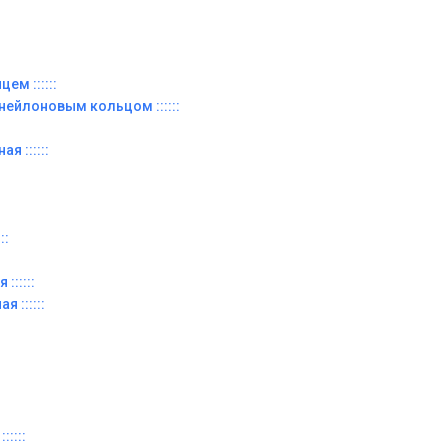
ем ::::::
 нейлоновым кольцом ::::::
я ::::::
::
::::::
я ::::::
:::::