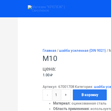
Перейти
Количество
к
товара
содержимому
М10
Главная
/
шайба усиленная (DIN 9021)
/ 
М10
цена:
1.00
₽
Артикул:
67001708
Категория:
шайба уси
-
+
В корзину
Материал:
оцинкованная сталь
Область применения:
используетс