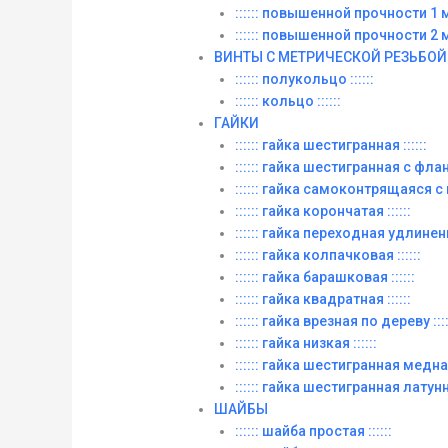
:::::: повышенной прочности 1 м. 
:::::: повышенной прочности 2 м. 
ВИНТЫ C МЕТРИЧЕСКОЙ РЕЗЬБОЙ
:::::: полукольцо ::::::
:::::: кольцо ::::::
ГАЙКИ
:::::: гайка шестигранная ::::::
:::::: гайка шестигранная с фланц
:::::: гайка самоконтрящаяся с
:::::: гайка корончатая ::::::
:::::: гайка переходная удлиненна
:::::: гайка колпачковая ::::::
:::::: гайка барашковая ::::::
:::::: гайка квадратная ::::::
:::::: гайка врезная по дереву ::::
:::::: гайка низкая ::::::
:::::: гайка шестигранная медная 
:::::: гайка шестигранная латунна
ШАЙБЫ
:::::: шайба простая ::::::