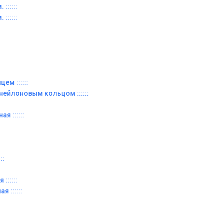
::::::
::::::
ем ::::::
 нейлоновым кольцом ::::::
я ::::::
::
::::::
я ::::::