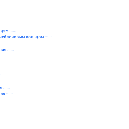
ем ::::::
 нейлоновым кольцом ::::::
я ::::::
::
::::::
я ::::::