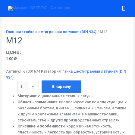
Перейти
Количество
Гла
к
товара
содержимому
М12
ме
Главная
/
гайка шестигранная латунная (DIN 934)
/ М12
М12
цена:
1.00
₽
Артикул:
67001674
Категория:
гайка шестигранная латунная (DIN
934)
-
+
В корзину
Материал:
оцинкованная сталь + латунь
Область применения:
ииспользуют как комплектующие к
различным болтам, винтам, шпилькам и штангам, а также
к другим крепежным элементам в машиностроении,
строительстве и других производственных отраслях.
Описание и особенности:
коррозийная стойкость,
пластичность и легкость при обработке, устойчивость к