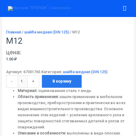
Перейти
Количество
Гла
к
товара
содержимому
М12
ме
Главная
/
шайба медная (DIN 125)
/ М12
М12
цена:
1.00
₽
Артикул:
67001765
Категория:
шайба медная (DIN 125)
-
+
В корзину
Материал:
оцинкованная сталь + медь
Область применения:
нашли применение в мебельном
производстве, приборостроении и практически во всех
видах машиностроительного производства. Основное
назначение этих изделий – усиление крепежного узла и
защиты поверхностей стягиваемых деталей и узлов от
повреждений.
Описание и особенности:
выполнены в виде плоских