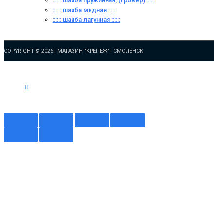
:::::: шайба пружинная, (гровер) ::::::
:::::: шайба медная ::::::
:::::: шайба латунная ::::::
COPYRIGHT © 2026 |
МАГАЗИН "КРЕПЕЖ" | СМОЛЕНСК