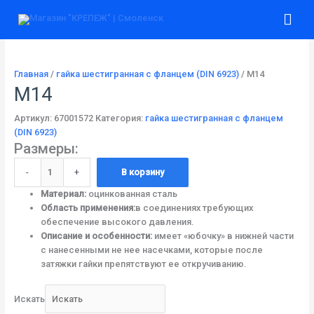
Перейти
Количество
Гла
к
товара
содержимому
М14
ме
Главная
/
гайка шестигранная с фланцем (DIN 6923)
/ М14
М14
Артикул:
67001572
Категория:
гайка шестигранная с фланцем
(DIN 6923)
Размеры:
-
+
В корзину
Материал:
оцинкованная сталь
Область применения:
в соединениях требующих
обеспечение высокого давления.
Описание и особенности:
имеет «юбочку» в нижней части
с нанесенными не нее насечками, которые после
затяжки гайки препятствуют ее откручиванию.
Искать