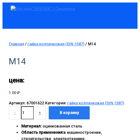
Главное
Перейти
Количество
меню
к
товара
содержимому
М14
Главная
/
гайка колпачковая (DIN 1587)
/ М14
М14
цена:
1.00
₽
Артикул:
67001622
Категория:
гайка колпачковая (DIN 1587)
-
+
В корзину
Материал:
оцинкованная сталь
Область применения:
в машиностроение,
строительстве, электротехнике.