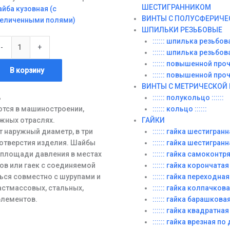
ШЕСТИГРАННИКОМ
йба кузовная (с
ВИНТЫ С ПОЛУСФЕРИЧЕ
величенными полями)
ШПИЛЬКИ РЕЗЬБОВЫЕ
личество
:::::: шпилька резьбовая
-
+
вара
:::::: шпилька резьбовая
16
:::::: повышенной прочн
В корзину
:::::: повышенной прочн
ВИНТЫ C МЕТРИЧЕСКОЙ
ь
:::::: полукольцо ::::::
тся в машиностроении,
:::::: кольцо ::::::
жных отраслях.
ГАЙКИ
 наружный диаметр, в три
:::::: гайка шестигранная
отверстия изделия. Шайбы
:::::: гайка шестигранн
 площади давления в местах
:::::: гайка самоконт
ов или гаек с соединяемой
:::::: гайка корончатая :
ься совместно с шурупами и
:::::: гайка переходная
астмассовых, стальных,
:::::: гайка колпачковая 
элементов.
:::::: гайка барашковая :
:::::: гайка квадратная :
:::::: гайка врезная по д