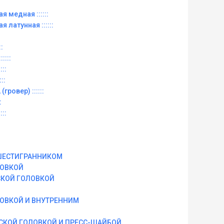
ая медная ::::::
ая латунная ::::::
::
::::
:::
::
(гровер) ::::::
:
:::
ШЕСТИГРАННИКОМ
ЛОВКОЙ
СКОЙ ГОЛОВКОЙ
ЛОВКОЙ И ВНУТРЕННИМ
СКОЙ ГОЛОВКОЙ И ПРЕСС-ШАЙБОЙ