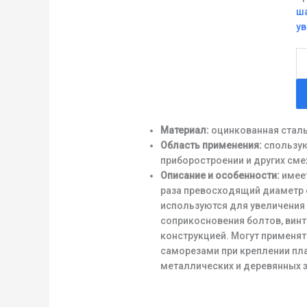
ша
у
Ко
то
М
Материал:
оцинкованная стал
Область применения:
спользую
приборостроении и других сме
Описание и особенности:
имеет
раза превосходящий диаметр 
используются для увеличения
соприкосновения болтов, винт
конструкцией. Могут применят
саморезами при креплении пл
металлических и деревянных 