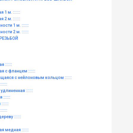
 1 м. ::::::
 2 м. ::::::
ости 1 м. ::::::
ости 2 м. ::::::
 РЕЗЬБОЙ
 ::::::
ая с фланцем ::::::
рящаяся с нейлоновым кольцом ::::::
:::::
 удлиненная ::::::
::::::
:::::
:::::
ереву ::::::
ая медная ::::::