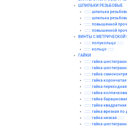
ШПИЛЬКИ РЕЗЬБОВЫЕ
:::::: шпилька резьбовая
:::::: шпилька резьбовая
:::::: повышенной прочн
:::::: повышенной прочн
ВИНТЫ C МЕТРИЧЕСКОЙ
:::::: полукольцо ::::::
:::::: кольцо ::::::
ГАЙКИ
:::::: гайка шестигранная
:::::: гайка шестигранн
:::::: гайка самоконт
:::::: гайка корончатая :
:::::: гайка переходная
:::::: гайка колпачковая 
:::::: гайка барашковая :
:::::: гайка квадратная :
:::::: гайка врезная по д
:::::: гайка низкая ::::::
:::::: гайка шестигранн