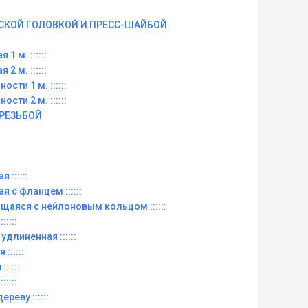
СКОЙ ГОЛОВКОЙ И ПРЕСС-ШАЙБОЙ
 1 м. ::::::
 2 м. ::::::
ости 1 м. ::::::
ости 2 м. ::::::
 РЕЗЬБОЙ
 ::::::
ая с фланцем ::::::
рящаяся с нейлоновым кольцом ::::::
:::::
 удлиненная ::::::
::::::
:::::
:::::
ереву ::::::