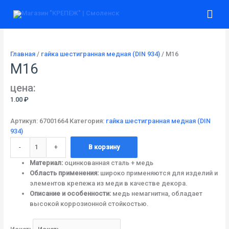
Перейти
Количество
Гла
к
товара
содержимому
М16
ме
Главная
/
гайка шестигранная медная (DIN 934)
/ М16
М16
цена:
1.00
₽
Артикул:
67001664
Категория:
гайка шестигранная медная (DIN
934)
-
+
В корзину
Материал:
оцинкованная сталь + медь
Область применения:
широко применяются для изделий и
элементов крепежа из меди в качестве декора.
Описание и особенности:
медь немагнитна, обладает
высокой коррозионной стойкостью.