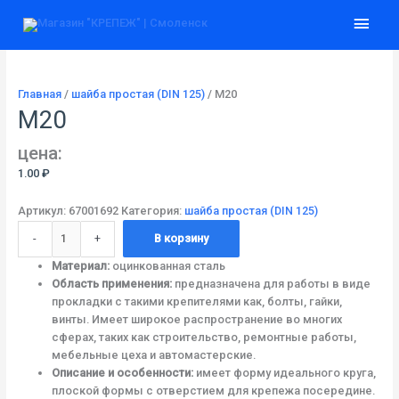
Перейти
Количество
Глав
к
товара
содержимому
М20
мен
Главная
/
шайба простая (DIN 125)
/ М20
М20
цена:
1.00
₽
Артикул:
67001692
Категория:
шайба простая (DIN 125)
-
+
В корзину
Материал:
оцинкованная сталь
Область применения:
предназначена для работы в виде
прокладки с такими крепителями как, болты, гайки,
винты. Имеет широкое распространение во многих
сферах, таких как строительство, ремонтные работы,
мебельные цеха и автомастерские.
Описание и особенности:
имеет форму идеального круга,
плоской формы с отверстием для крепежа посередине.