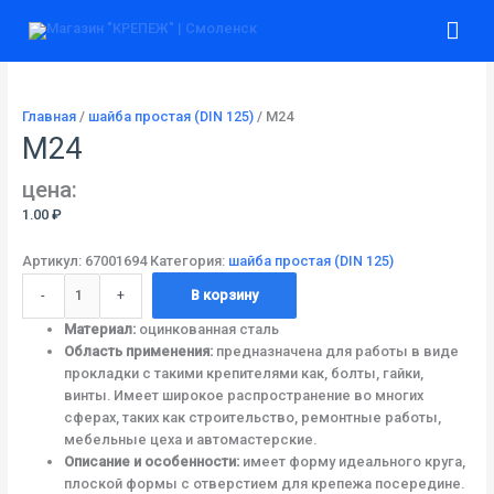
Перейти
Количество
Гла
к
товара
содержимому
М24
ме
Главная
/
шайба простая (DIN 125)
/ М24
М24
цена:
1.00
₽
Артикул:
67001694
Категория:
шайба простая (DIN 125)
-
+
В корзину
Материал:
оцинкованная сталь
Область применения:
предназначена для работы в виде
прокладки с такими крепителями как, болты, гайки,
винты. Имеет широкое распространение во многих
сферах, таких как строительство, ремонтные работы,
мебельные цеха и автомастерские.
Описание и особенности:
имеет форму идеального круга,
плоской формы с отверстием для крепежа посередине.