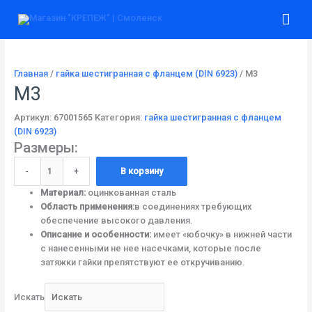
Перейти
Количество
Гла
к
товара
содержимому
М3
ме
Главная
/
гайка шестигранная с фланцем (DIN 6923)
/ М3
М3
Артикул:
67001565
Категория:
гайка шестигранная с фланцем
(DIN 6923)
Размеры:
-
+
В корзину
Материал:
оцинкованная сталь
Область применения:
в соединениях требующих
обеспечение высокого давления.
Описание и особенности:
имеет «юбочку» в нижней части
с нанесенными не нее насечками, которые после
затяжки гайки препятствуют ее откручиванию.
Искать