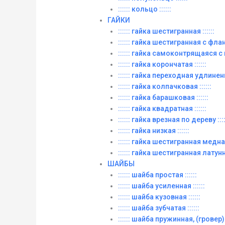
:::::: кольцо ::::::
ГАЙКИ
:::::: гайка шестигранная ::::::
:::::: гайка шестигранная с фланц
:::::: гайка самоконтрящаяся с
:::::: гайка корончатая ::::::
:::::: гайка переходная удлиненна
:::::: гайка колпачковая ::::::
:::::: гайка барашковая ::::::
:::::: гайка квадратная ::::::
:::::: гайка врезная по дереву ::::
:::::: гайка низкая ::::::
:::::: гайка шестигранная медная 
:::::: гайка шестигранная латунна
ШАЙБЫ
:::::: шайба простая ::::::
:::::: шайба усиленная ::::::
:::::: шайба кузовная ::::::
:::::: шайба зубчатая ::::::
:::::: шайба пружинная, (гровер) :