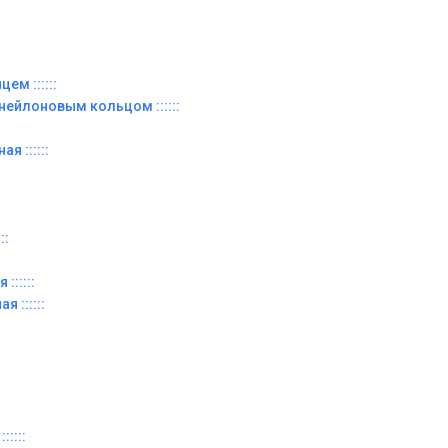
ем ::::::
 нейлоновым кольцом ::::::
я ::::::
::
::::::
я ::::::
:::::