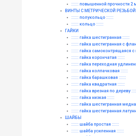
:::::: повышенной прочности 2 м. 
ВИНТЫ C МЕТРИЧЕСКОЙ РЕЗЬБОЙ
:::::: полукольцо ::::::
:::::: кольцо ::::::
ГАЙКИ
:::::: гайка шестигранная ::::::
:::::: гайка шестигранная с фланц
:::::: гайка самоконтрящаяся с
:::::: гайка корончатая ::::::
:::::: гайка переходная удлиненна
:::::: гайка колпачковая ::::::
:::::: гайка барашковая ::::::
:::::: гайка квадратная ::::::
:::::: гайка врезная по дереву ::::
:::::: гайка низкая ::::::
:::::: гайка шестигранная медная 
:::::: гайка шестигранная латунна
ШАЙБЫ
:::::: шайба простая ::::::
:::::: шайба усиленная ::::::