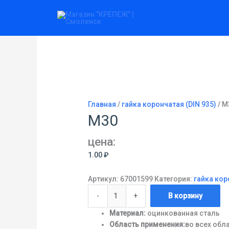
Перейти
Количество
к
товара
содержимому
М30
Главная
/
гайка корончатая (DIN 935)
/ М
М30
цена:
1.00
₽
Артикул:
67001599
Категория:
гайка кор
-
+
В корзину
Материал:
оцинкованная сталь
Область применения:
во всех обл