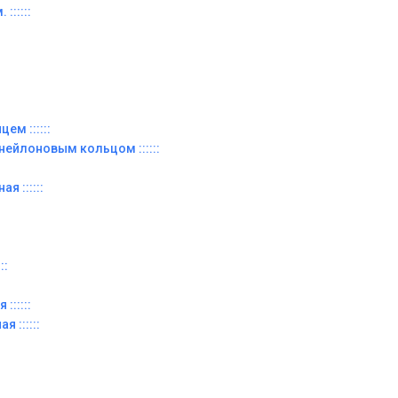
::::::
ем ::::::
 нейлоновым кольцом ::::::
я ::::::
::
::::::
я ::::::