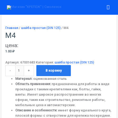
Перейти
Количество
Гла
к
товара
содержимому
М4
ме
Главная
/
шайба простая (DIN 125)
/ М4
М4
цена:
1.00
₽
Артикул:
67001683
Категория:
шайба простая (DIN 125)
-
+
В корзину
Материал:
оцинкованная сталь
Область применения:
предназначена для работы в виде
прокладки с такими крепителями как, болты, гайки,
винты. Имеет широкое распространение во многих
сферах, таких как строительство, ремонтные работы,
мебельные цеха и автомастерские.
Описание и особенности:
имеет форму идеального круга,
плоской формы с отверстием для крепежа посередине.