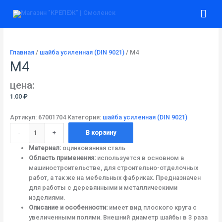
Перейти
Количество
Гла
к
товара
содержимому
М4
ме
Главная
/
шайба усиленная (DIN 9021)
/ М4
М4
цена:
1.00
₽
Артикул:
67001704
Категория:
шайба усиленная (DIN 9021)
-
+
В корзину
Материал:
оцинкованная сталь
Область применения:
используется в основном в
машиностроительстве, для строительно-отделочных
работ, а так же на мебельных фабриках. Предназначен
для работы с деревянными и металлическими
изделиями.
Описание и особенности:
имеет вид плоского круга с
увеличенными полями. Внешний диаметр шайбы в 3 раза