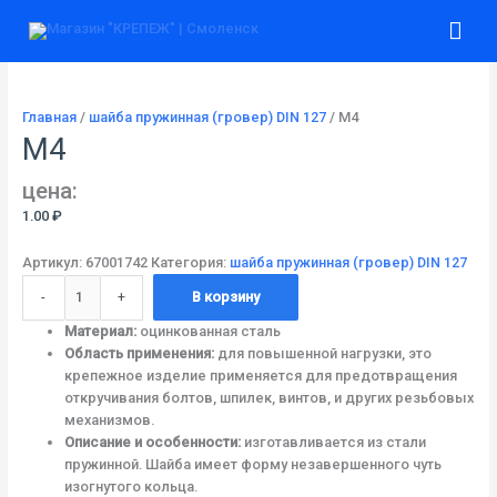
Перейти
Количество
Гла
к
товара
содержимому
М4
ме
Главная
/
шайба пружинная (гровер) DIN 127
/ М4
М4
цена:
1.00
₽
Артикул:
67001742
Категория:
шайба пружинная (гровер) DIN 127
-
+
В корзину
Материал:
оцинкованная сталь
Область применения:
для повышенной нагрузки, это
крепежное изделие применяется для предотвращения
откручивания болтов, шпилек, винтов, и других резьбовых
механизмов.
Описание и особенности:
изготавливается из стали
пружинной. Шайба имеет форму незавершенного чуть
изогнутого кольца.