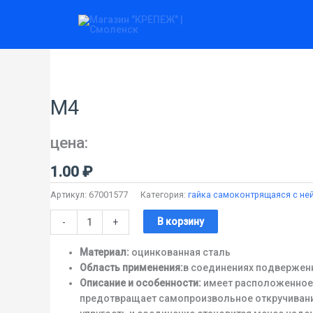
Перейти
к
содержимому
Количество
товара
М4
М4
цена:
1.00
₽
Артикул:
67001577
Категория:
гайка самоконтрящаяся с не
В корзину
-
+
Материал:
оцинкованная сталь
Область применения:
в соединениях подверженн
Описание и особенности:
имеет расположенное в
предотвращает самопроизвольное откручивание 