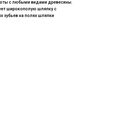
боты с любыми видами древесины.
меет широкополую шляпку с
х зубьев на полях шляпки