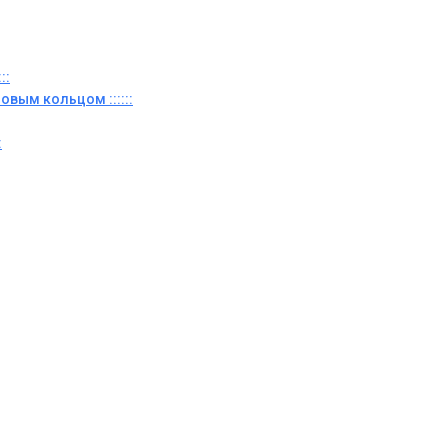
::
овым кольцом ::::::
: