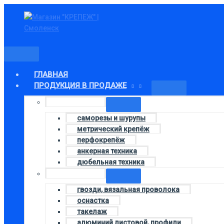
Главное
Перейти
Количество
меню
к
товара
содержимому
М5
ГЛАВНАЯ
ПРОДУКЦИЯ В ПРОДАЖЕ
Колонка 1
саморезы и шурупы
метрический крепёж
перфокрепёж
анкерная техника
дюбельная техника
Колонка 3
гвозди, вязальная проволока
оснастка
такелаж
алюминий листовой, профили