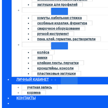
заглушки для профилей
Колонка 4
хомуты, кабельная стяжка
скобяные изделия, фурнитура
сварочное оборудование
ручной инструмент
пена, клей, герметик, растворители
Колонка 2
колёса
замки
клейкие ленты, перчатки
кронштейны, консоли
пластиковые заглушки
ЛИЧНЫЙ КАБИНЕТ
учетная запись
корзина
КОНТАКТЫ