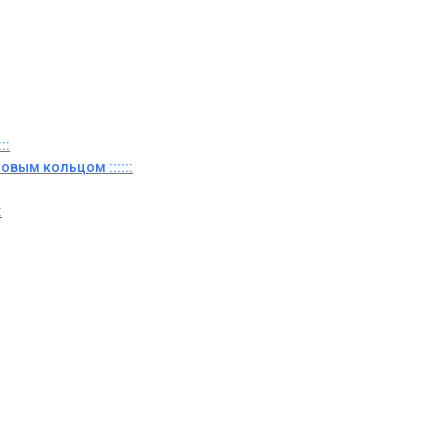
::
овым кольцом ::::::
: