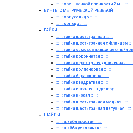
:::::: повышенной прочности 2 м. ::::::
ВИНТЫ C МЕТРИЧЕСКОЙ РЕЗЬБОЙ
:::::: полукольцо ::::::
:::::: кольцо ::::::
ГАЙКИ
:::::: гайка шестигранная ::::::
:::::: гайка шестигранная с фланцем ::::
:::::: гайка самоконтрящаяся с нейлон
:::::: гайка корончатая ::::::
:::::: гайка переходная удлиненная :::::
:::::: гайка колпачковая ::::::
:::::: гайка барашковая ::::::
:::::: гайка квадратная ::::::
:::::: гайка врезная по дереву ::::::
:::::: гайка низкая ::::::
:::::: гайка шестигранная медная ::::::
:::::: гайка шестигранная латунная ::::::
ШАЙБЫ
:::::: шайба простая ::::::
:::::: шайба усиленная ::::::