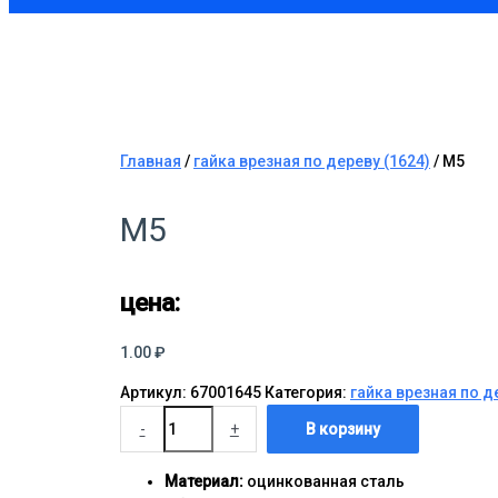
Главная
/
гайка врезная по дереву (1624)
/ М5
М5
цена:
1.00
₽
Артикул:
67001645
Категория:
гайка врезная по д
-
+
В корзину
Материал:
оцинкованная сталь