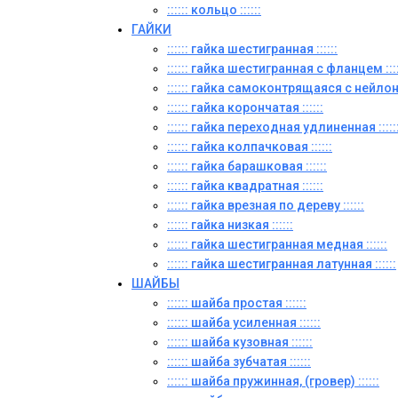
:::::: кольцо ::::::
ГАЙКИ
:::::: гайка шестигранная ::::::
:::::: гайка шестигранная с фланцем ::::
:::::: гайка самоконтрящаяся с нейлон
:::::: гайка корончатая ::::::
:::::: гайка переходная удлиненная :::::
:::::: гайка колпачковая ::::::
:::::: гайка барашковая ::::::
:::::: гайка квадратная ::::::
:::::: гайка врезная по дереву ::::::
:::::: гайка низкая ::::::
:::::: гайка шестигранная медная ::::::
:::::: гайка шестигранная латунная ::::::
ШАЙБЫ
:::::: шайба простая ::::::
:::::: шайба усиленная ::::::
:::::: шайба кузовная ::::::
:::::: шайба зубчатая ::::::
:::::: шайба пружинная, (гровер) ::::::