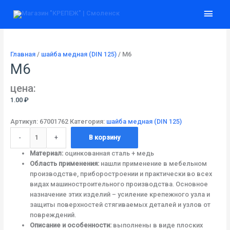
Перейти
Количество
Глав
к
товара
содержимому
М6
мен
Главная
/
шайба медная (DIN 125)
/ М6
М6
цена:
1.00
₽
Артикул:
67001762
Категория:
шайба медная (DIN 125)
-
+
В корзину
Материал:
оцинкованная сталь + медь
Область применения:
нашли применение в мебельном
производстве, приборостроении и практически во всех
видах машиностроительного производства. Основное
назначение этих изделий – усиление крепежного узла и
защиты поверхностей стягиваемых деталей и узлов от
повреждений.
Описание и особенности:
выполнены в виде плоских