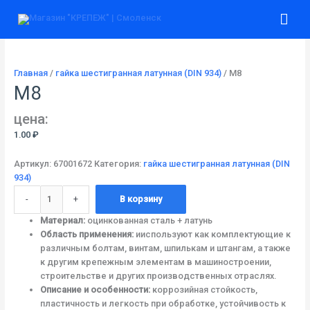
Перейти
Количество
Гла
к
товара
содержимому
М8
ме
Главная
/
гайка шестигранная латунная (DIN 934)
/ М8
М8
цена:
1.00
₽
Артикул:
67001672
Категория:
гайка шестигранная латунная (DIN
934)
-
+
В корзину
Материал:
оцинкованная сталь + латунь
Область применения:
ииспользуют как комплектующие к
различным болтам, винтам, шпилькам и штангам, а также
к другим крепежным элементам в машиностроении,
строительстве и других производственных отраслях.
Описание и особенности:
коррозийная стойкость,
пластичность и легкость при обработке, устойчивость к